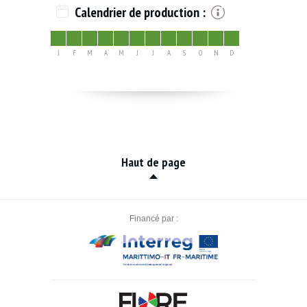
Calendrier de production :
J
F
M
A
M
J
J
A
S
O
N
D
Haut de page
Financé par :