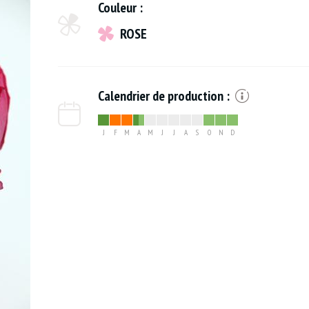
Couleur :
ROSE
Calendrier de production :
J
F
M
A
M
J
J
A
S
O
N
D