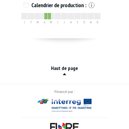
Calendrier de production :
J
F
M
A
M
J
J
A
S
O
N
D
Haut de page
Financé par :