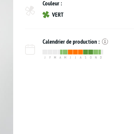
Couleur :
VERT
Calendrier de production :
J
F
M
A
M
J
J
A
S
O
N
D