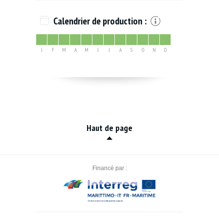
Calendrier de production :
J
F
M
A
M
J
J
A
S
O
N
D
Haut de page
Financé par :