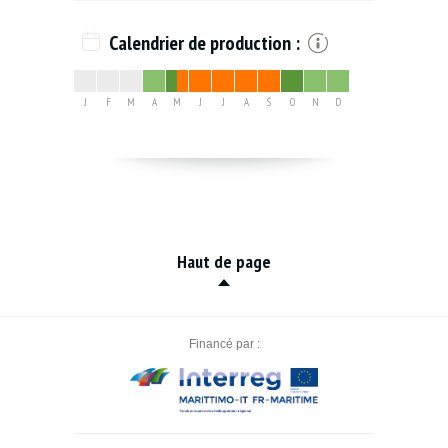
Calendrier de production :
J
F
M
A
M
J
J
A
S
O
N
D
Haut de page
Financé par :