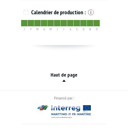
Calendrier de production :
J
F
M
A
M
J
J
A
S
O
N
D
Haut de page
Financé par :