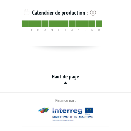
Calendrier de production :
J
F
M
A
M
J
J
A
S
O
N
D
Haut de page
Financé par :