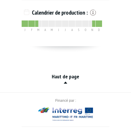
Calendrier de production :
J
F
M
A
M
J
J
A
S
O
N
D
Haut de page
Financé par :