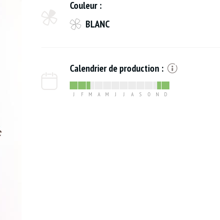
Couleur :
BLANC
Calendrier de production :
J
F
M
A
M
J
J
A
S
O
N
D