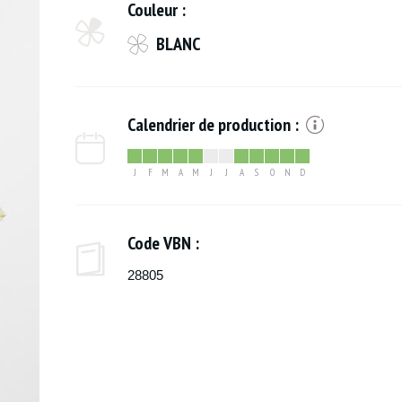
Couleur :
BLANC
Calendrier de production :
J
F
M
A
M
J
J
A
S
O
N
D
Code VBN :
28805