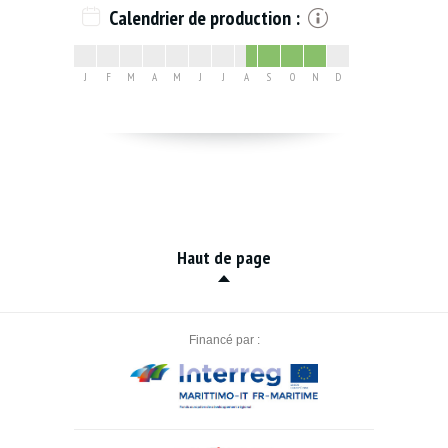
Calendrier de production :
J
F
M
A
M
J
J
A
S
O
N
D
Haut de page
Financé par :