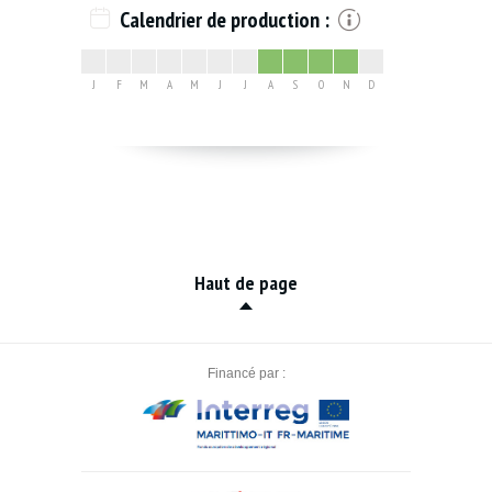
Calendrier de production :
J
F
M
A
M
J
J
A
S
O
N
D
Haut de page
Financé par :