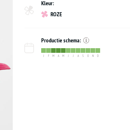
Kleur:
ROZE
Productie schema:
J
F
M
A
M
J
J
A
S
O
N
D