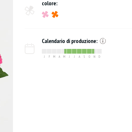
colore:
Calendario di produzione:
J
F
M
A
M
J
J
A
S
O
N
D