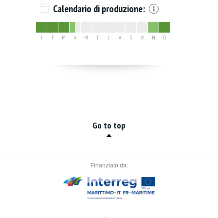
Calendario di produzione:
J
F
M
A
M
J
J
A
S
O
N
D
Go to top
Finanziato da: