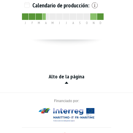
Calendario de producción:
J
F
M
A
M
J
J
A
S
O
N
D
Alto de la página
Financiado por: