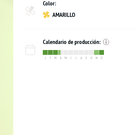
Color:
AMARILLO
Calendario de producción:
J
F
M
A
M
J
J
A
S
O
N
D