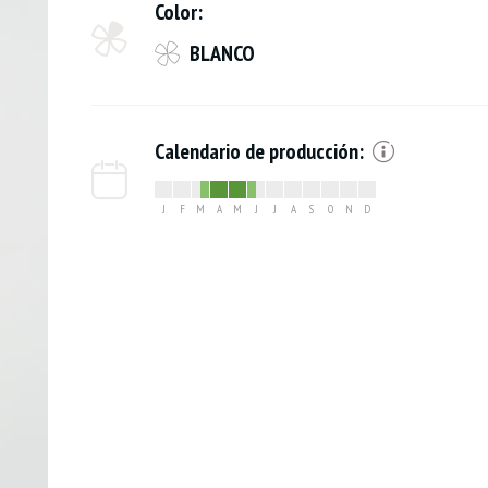
Color:
BLANCO
Calendario de producción:
J
F
M
A
M
J
J
A
S
O
N
D