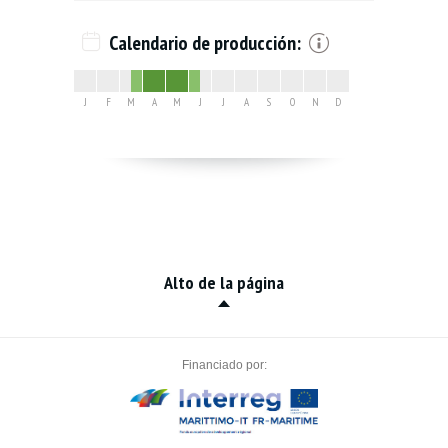
Calendario de producción:
J
F
M
A
M
J
J
A
S
O
N
D
Alto de la página
Financiado por: