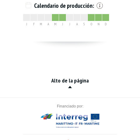
Calendario de producción:
J
F
M
A
M
J
J
A
S
O
N
D
Alto de la página
Financiado por: