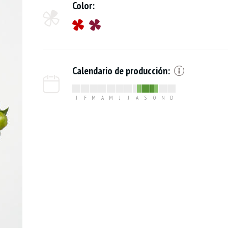
Color:
Calendario de producción:
J
F
M
A
M
J
J
A
S
O
N
D