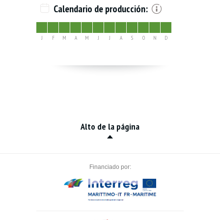
Calendario de producción:
J
F
M
A
M
J
J
A
S
O
N
D
Alto de la página
Financiado por: