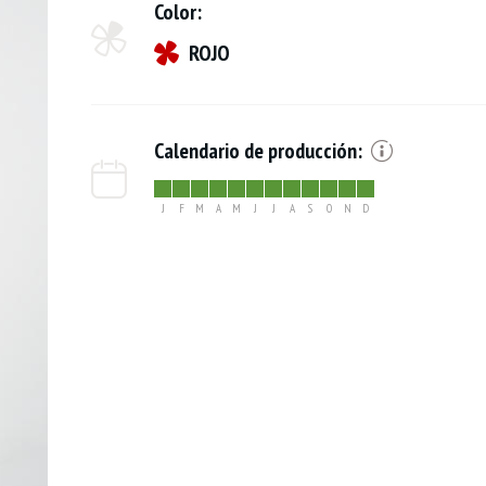
Color:
ROJO
Calendario de producción:
J
F
M
A
M
J
J
A
S
O
N
D