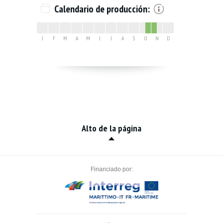
Calendario de producción:
J
F
M
A
M
J
J
A
S
O
N
D
Alto de la página
Financiado por: