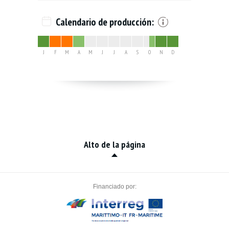
Calendario de producción:
J
F
M
A
M
J
J
A
S
O
N
D
Alto de la página
Financiado por: