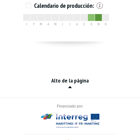
Calendario de producción:
J
F
M
A
M
J
J
A
S
O
N
D
Alto de la página
Financiado por: