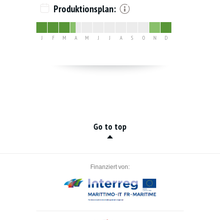
Produktionsplan:
J
F
M
A
M
J
J
A
S
O
N
D
Go to top
Finanziert von: