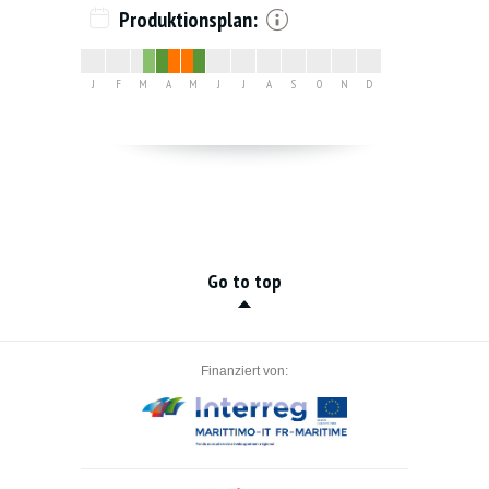
Produktionsplan:
J
F
M
A
M
J
J
A
S
O
N
D
Go to top
Finanziert von: