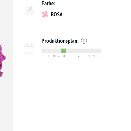
Farbe:
ROSA
Produktionsplan:
J
F
M
A
M
J
J
A
S
O
N
D