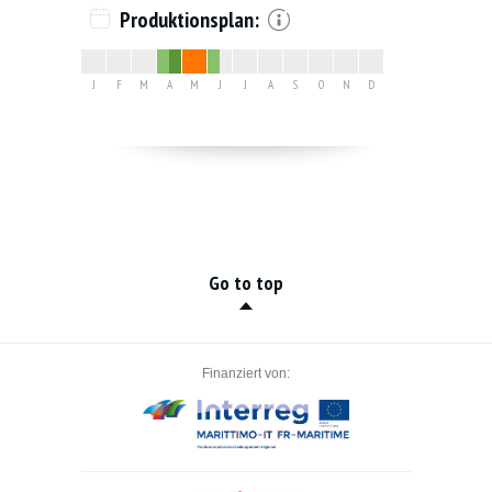
Produktionsplan:
J
F
M
A
M
J
J
A
S
O
N
D
Go to top
Finanziert von: