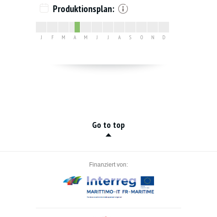
Produktionsplan:
J
F
M
A
M
J
J
A
S
O
N
D
Go to top
Finanziert von: