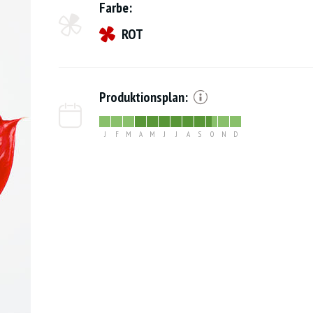
Farbe:
ROT
Produktionsplan:
J
F
M
A
M
J
J
A
S
O
N
D