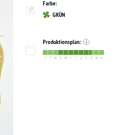
Farbe:
GRÜN
Produktionsplan:
J
F
M
A
M
J
J
A
S
O
N
D