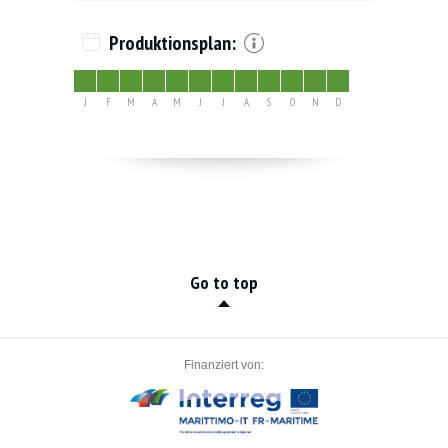
Produktionsplan:
J
F
M
A
M
J
J
A
S
O
N
D
Go to top
Finanziert von: