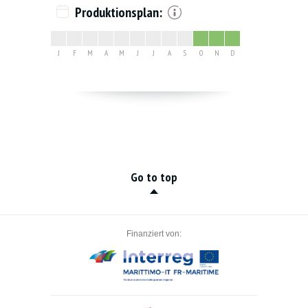
Produktionsplan:
J
F
M
A
M
J
J
A
S
O
N
D
Go to top
Finanziert von: